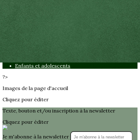
Exporter les lignes sélectionnées
Exporter toutes les colonnes
Exporter uniquement les colonnes affichées
Menu
<
>
présentation
Adultes
Enfants et adolescents
?>
Images de la page d'accueil
Cliquez pour éditer
Texte, bouton et/ou inscription à la newsletter
Cliquez pour éditer
Je m'abonne à la newsletter