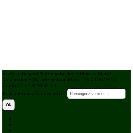
Fraternité saint Thomas Becket - Maison Marie
Médiatrice - 18, rue Gustave Marc 41150 ONZAIN |
Contact : 02 54 20 91 58
Je m'abonne à la newsletter
OK
Plan du site
Licences
Mentions légales