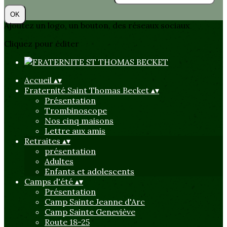
OK
Ajoutez un logo, un bouton, des réseaux sociaux
Cliquez pour éditer
Accueil
▴
▾
Fraternité Saint Thomas Becket
▴
▾
Présentation
Trombinoscope
Nos cinq maisons
Lettre aux amis
Retraites
▴
▾
présentation
Adultes
Enfants et adolescents
Camps d'été
▴
▾
Présentation
Camp Sainte Jeanne d'Arc
Camp Sainte Geneviève
Route 18-25