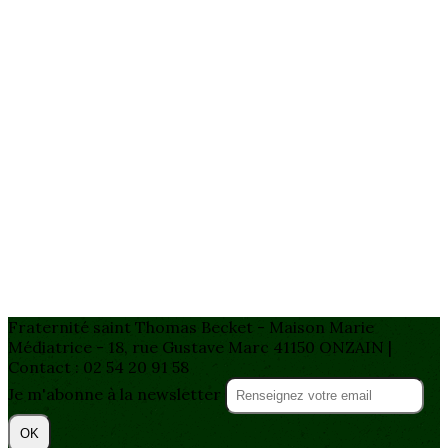
Fraternité saint Thomas Becket - Maison Marie
Médiatrice - 18, rue Gustave Marc 41150 ONZAIN |
Contact : 02 54 20 91 58
Je m'abonne à la newsletter
OK