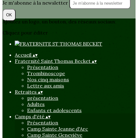
Je m'abonne à la newsletter
OK
Ajoutez un logo, un bouton, des réseaux sociaux
Cliquez pour éditer
Accueil
▴
▾
Fraternité Saint Thomas Becket
▴
▾
Présentation
Trombinoscope
Nos cinq maisons
Lettre aux amis
Retraites
▴
▾
présentation
Adultes
Enfants et adolescents
Camps d'été
▴
▾
Présentation
Camp Sainte Jeanne d'Arc
Camp Sainte Geneviève