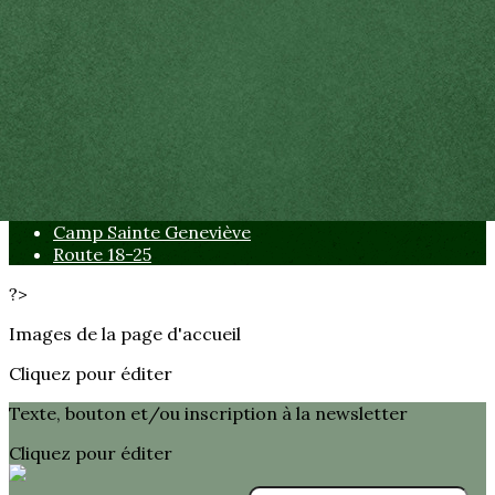
Exporter les lignes sélectionnées
Exporter toutes les colonnes
Exporter uniquement les colonnes affichées
Menu
<
>
Présentation
Camp Sainte Jeanne d'Arc
Camp Sainte Geneviève
Route 18-25
?>
Images de la page d'accueil
Cliquez pour éditer
Texte, bouton et/ou inscription à la newsletter
Cliquez pour éditer