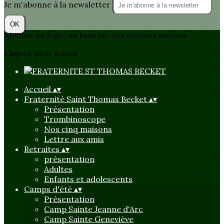
Je m'abonne à la newsletter
OK
Ajoutez un logo, un bouton, des réseaux sociaux
Cliquez pour éditer
Accueil
▴
▾
Fraternité Saint Thomas Becket
▴
▾
Présentation
Trombinoscope
Nos cinq maisons
Lettre aux amis
Retraites
▴
▾
présentation
Adultes
Enfants et adolescents
Camps d'été
▴
▾
Présentation
Camp Sainte Jeanne d'Arc
Camp Sainte Geneviève